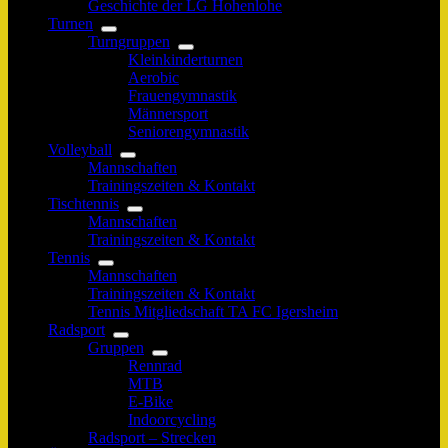
Geschichte der LG Hohenlohe
Turnen
Turngruppen
Kleinkinderturnen
Aerobic
Frauengymnastik
Männersport
Seniorengymnastik
Volleyball
Mannschaften
Trainingszeiten & Kontakt
Tischtennis
Mannschaften
Trainingszeiten & Kontakt
Tennis
Mannschaften
Trainingszeiten & Kontakt
Tennis Mitgliedschaft TA FC Igersheim
Radsport
Gruppen
Rennrad
MTB
E-Bike
Indoorcycling
Radsport – Strecken