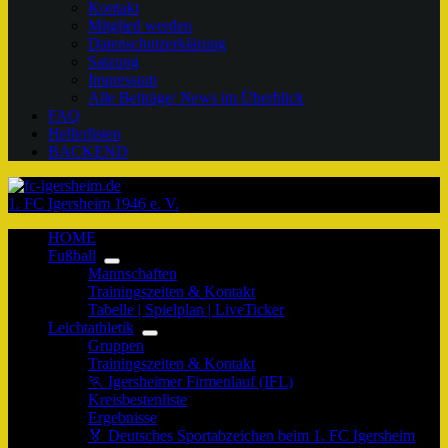
Kontakt
Mitglied werden
Datenschutzerklärung
Satzung
Impressum
Alle Beiträge/ News im Überblick
FAQ
Helferlisten
BACKEND
1. FC Igersheim 1946 e. V.
HOME
Fußball
Mannschaften
Trainingszeiten & Kontakt
Tabelle | Spielplan | LiveTicker
Leichtathletik
Gruppen
Trainingszeiten & Kontakt
🏃 Igersheimer Firmenlauf (IFL)
Kreisbestenliste
Ergebnisse
🏅 Deutsches Sportabzeichen beim 1. FC Igersheim