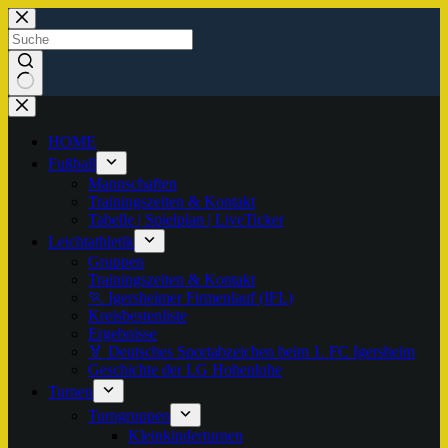
Zum
Inhalt
springen
Keine
Ergebnisse
HOME
Fußball
Mannschaften
Trainingszeiten & Kontakt
Tabelle | Spielplan | LiveTicker
Leichtathletik
Gruppen
Trainingszeiten & Kontakt
🏃 Igersheimer Firmenlauf (IFL)
Kreisbestenliste
Ergebnisse
🏅 Deutsches Sportabzeichen beim 1. FC Igersheim
Geschichte der LG Hohenlohe
Turnen
Turngruppen
Kleinkinderturnen