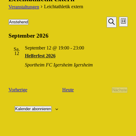
Leichtathletik extern
Veranstaltungen
Veransta
Vera
Veranstaltungen
Anstehend
Liste
Ansic
Suche
Datum
Suche
Navi
wählen.
September 2026
und
Ansichten
September 12 @ 19:00
-
23:00
Sa.
Navigati
12
Helferfest 2026
Sportheim FC Igersheim
Igersheim
Veranstaltungen
Heute
Vorherige
Nächste
Veransta
Kalender abonnieren