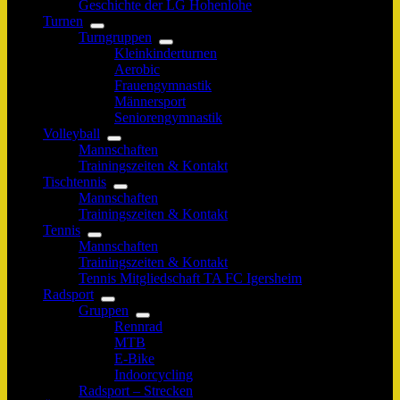
Geschichte der LG Hohenlohe
Turnen
Turngruppen
Kleinkinderturnen
Aerobic
Frauengymnastik
Männersport
Seniorengymnastik
Volleyball
Mannschaften
Trainingszeiten & Kontakt
Tischtennis
Mannschaften
Trainingszeiten & Kontakt
Tennis
Mannschaften
Trainingszeiten & Kontakt
Tennis Mitgliedschaft TA FC Igersheim
Radsport
Gruppen
Rennrad
MTB
E-Bike
Indoorcycling
Radsport – Strecken