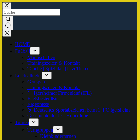
Zum
Inhalt
springen
Keine
Ergebnisse
HOME
Fußball
Mannschaften
Trainingszeiten & Kontakt
Tabelle | Spielplan | LiveTicker
Leichtathletik
Gruppen
Trainingszeiten & Kontakt
🏃 Igersheimer Firmenlauf (IFL)
Kreisbestenliste
Ergebnisse
🏅 Deutsches Sportabzeichen beim 1. FC Igersheim
Geschichte der LG Hohenlohe
Turnen
Turngruppen
Kleinkinderturnen