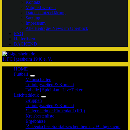
Kontakt
Mitglied werden
Datenschutzerklärung
Satzung
Impressum
Alle Beiträge/ News im Überblick
FAQ
Helferlisten
BACKEND
1. FC Igersheim 1946 e. V.
HOME
Fußball
Mannschaften
Trainingszeiten & Kontakt
Tabelle | Spielplan | LiveTicker
Leichtathletik
Gruppen
Trainingszeiten & Kontakt
🏃 Igersheimer Firmenlauf (IFL)
Kreisbestenliste
Ergebnisse
🏅 Deutsches Sportabzeichen beim 1. FC Igersheim