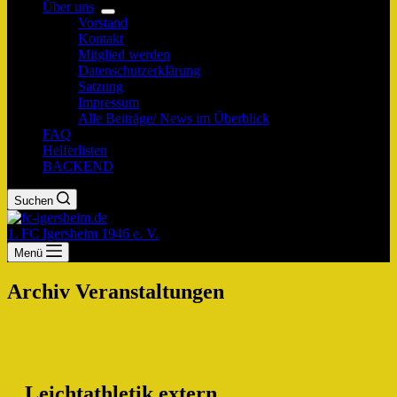
Über uns
Vorstand
Kontakt
Mitglied werden
Datenschutzerklärung
Satzung
Impressum
Alle Beiträge/ News im Überblick
FAQ
Helferlisten
BACKEND
Suchen
1. FC Igersheim 1946 e. V.
Menü
Archiv
Veranstaltungen
Leichtathletik extern