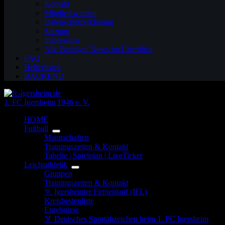
Kontakt
Mitglied werden
Datenschutzerklärung
Satzung
Impressum
Alle Beiträge/ News im Überblick
FAQ
Helferlisten
BACKEND
1. FC Igersheim 1946 e. V.
HOME
Fußball
Mannschaften
Trainingszeiten & Kontakt
Tabelle | Spielplan | LiveTicker
Leichtathletik
Gruppen
Trainingszeiten & Kontakt
🏃 Igersheimer Firmenlauf (IFL)
Kreisbestenliste
Ergebnisse
🏅 Deutsches Sportabzeichen beim 1. FC Igersheim