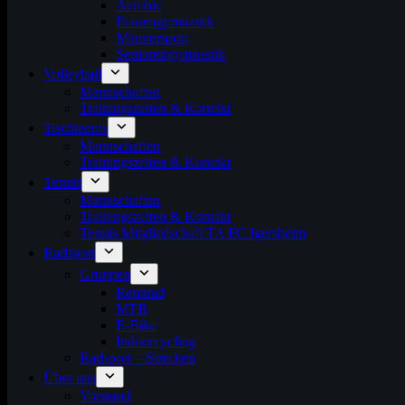
Aerobic
Frauengymnastik
Männersport
Seniorengymnastik
Volleyball
Mannschaften
Trainingszeiten & Kontakt
Tischtennis
Mannschaften
Trainingszeiten & Kontakt
Tennis
Mannschaften
Trainingszeiten & Kontakt
Tennis Mitgliedschaft TA FC Igersheim
Radsport
Gruppen
Rennrad
MTB
E-Bike
Indoorcycling
Radsport – Strecken
Über uns
Vorstand