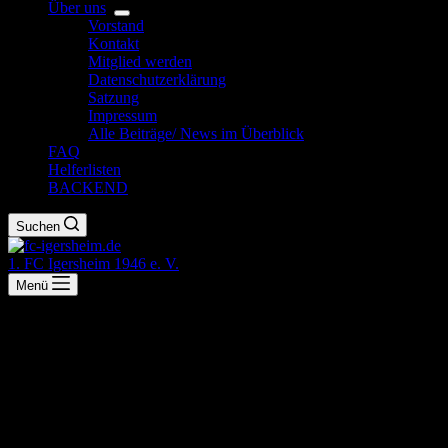
Über uns
Vorstand
Kontakt
Mitglied werden
Datenschutzerklärung
Satzung
Impressum
Alle Beiträge/ News im Überblick
FAQ
Helferlisten
BACKEND
Suchen
1. FC Igersheim 1946 e. V.
Menü