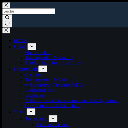
Zum
Inhalt
springen
Keine
Ergebnisse
HOME
Fußball
Mannschaften
Trainingszeiten & Kontakt
Tabelle | Spielplan | LiveTicker
Leichtathletik
Gruppen
Trainingszeiten & Kontakt
🏃 Igersheimer Firmenlauf (IFL)
Kreisbestenliste
Ergebnisse
🏅 Deutsches Sportabzeichen beim 1. FC Igersheim
Geschichte der LG Hohenlohe
Turnen
Turngruppen
Kleinkinderturnen