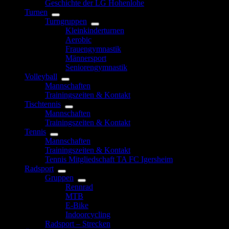
Geschichte der LG Hohenlohe
Turnen
Turngruppen
Kleinkinderturnen
Aerobic
Frauengymnastik
Männersport
Seniorengymnastik
Volleyball
Mannschaften
Trainingszeiten & Kontakt
Tischtennis
Mannschaften
Trainingszeiten & Kontakt
Tennis
Mannschaften
Trainingszeiten & Kontakt
Tennis Mitgliedschaft TA FC Igersheim
Radsport
Gruppen
Rennrad
MTB
E-Bike
Indoorcycling
Radsport – Strecken