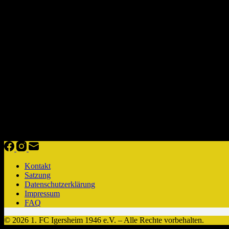
Abteilungsleitung Leichtathletik
Michael Matthes
Abteilungsleiter Leichtathletik
leichtathletik@fc-igersheim.de
Termine / Veranstaltungen
There are no upcoming events at this time
Kontakt
Satzung
Datenschutzerklärung
Impressum
FAQ
© 2026 1. FC Igersheim 1946 e.V. – Alle Rechte vorbehalten.