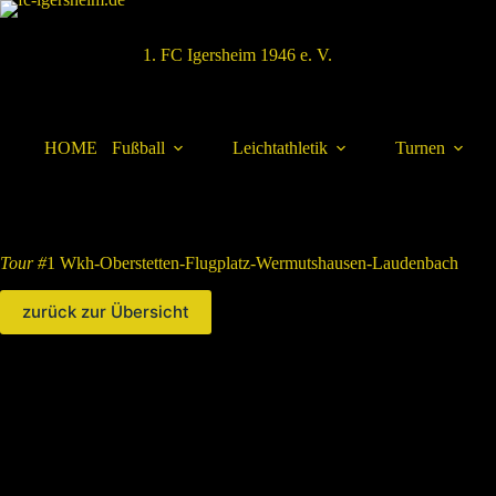
Zum
Inhalt
springen
1. FC Igersheim 1946 e. V.
HOME
Fußball
Leichtathletik
Turnen
Tour #
1 Wkh-Oberstetten-Flugplatz-Wermutshausen-Laudenbach
zurück zur Übersicht