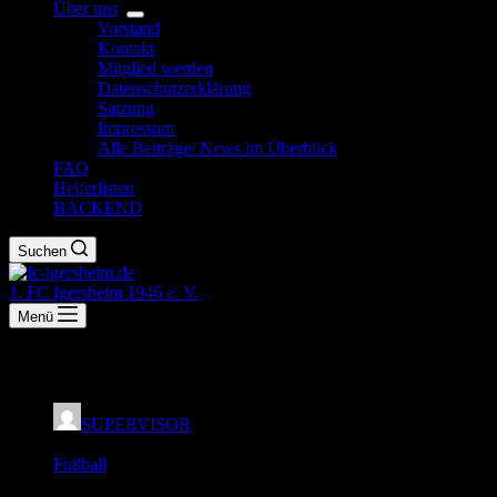
Über uns
Vorstand
Kontakt
Mitglied werden
Datenschutzerklärung
Satzung
Impressum
Alle Beiträge/ News im Überblick
FAQ
Helferlisten
BACKEND
Suchen
1. FC Igersheim 1946 e. V.
Menü
Saller-Fußballcamp
SUPERVISOR
3. November 2017
Fußball