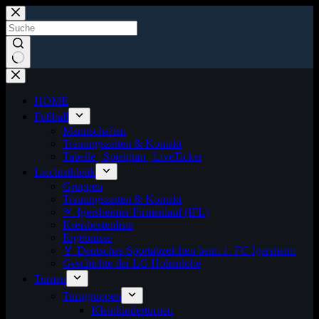
Zum
Inhalt
springen
Keine
Ergebnisse
HOME
Fußball
Mannschaften
Trainingszeiten & Kontakt
Tabelle | Spielplan | LiveTicker
Leichtathletik
Gruppen
Trainingszeiten & Kontakt
🏃 Igersheimer Firmenlauf (IFL)
Kreisbestenliste
Ergebnisse
🏅 Deutsches Sportabzeichen beim 1. FC Igersheim
Geschichte der LG Hohenlohe
Turnen
Turngruppen
Kleinkinderturnen