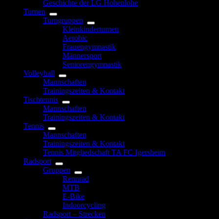
Geschichte der LG Hohenlohe
Turnen
Turngruppen
Kleinkinderturnen
Aerobic
Frauengymnastik
Männersport
Seniorengymnastik
Volleyball
Mannschaften
Trainingszeiten & Kontakt
Tischtennis
Mannschaften
Trainingszeiten & Kontakt
Tennis
Mannschaften
Trainingszeiten & Kontakt
Tennis Mitgliedschaft TA FC Igersheim
Radsport
Gruppen
Rennrad
MTB
E-Bike
Indoorcycling
Radsport – Strecken