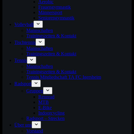
Aerobic
Frauengymnastik
Männersport
Seniorengymnastik
Volleyball
Mannschaften
Trainingszeiten & Kontakt
Tischtennis
Mannschaften
Trainingszeiten & Kontakt
Tennis
Mannschaften
Trainingszeiten & Kontakt
Tennis Mitgliedschaft TA FC Igersheim
Radsport
Gruppen
Rennrad
MTB
E-Bike
Indoorcycling
Radsport – Strecken
Über uns
Vorstand