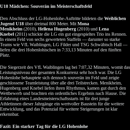
U18 Mädchen: Souverän im Meisterschaftsfeld
Den Abschluss der LG-Hohenlohe-Auftritte bildeten die
Weiblichen
Jugend U18
über dreimal 800 Meter. Mit
Mona
Menikheim
(2010),
Hellena Hugenberg
(2010) und
Lena
Knebel
(2011) schickte die LG ein gut eingespieltes Trio ins Rennen.
In einem Feld von sechs gewerteten Staffeln — darunter so starke
Teams wie VfL Waiblingen, LG Filder und TSG Schwäbisch Hall —
liefen die drei Hohenlohischen in 7:33,13 Minuten auf den fünften
Platz.
Die Siegerzeit des VfL Waiblingen lag bei 7:07,32 Minuten, womit das
Leistungsniveau der gesamten Konkurrenz sehr hoch war. Die LG
Hohenlohe behauptete sich dennoch souverän im Feld und zeigte
geschlossene Teamleistung über alle drei Teilstrecken. Menikheim,
Hugenberg und Knebel liefen ihren Rhythmus, kamen gut durch den
Wettbewerb und brachten ein ordentliches Ergebnis nach Hause. Die
Erfahrung eines Landesmeisterschaftsstarts ist für drei junge
Athletinnen dieser Jahrgänge ein wertvoller Baustein für die weitere
Entwicklung, und das Potenzial für weitere Steigerungen ist klar
erkennbar.
Fazit: Ein starker Tag für die LG Hohenlohe