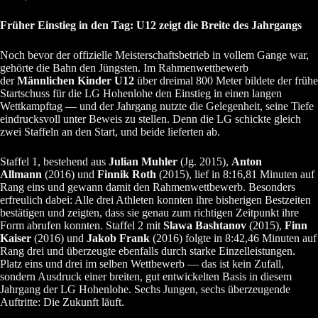
Früher Einstieg in den Tag: U12 zeigt die Breite des Jahrgangs
Noch bevor der offizielle Meisterschaftsbetrieb in vollem Gange war,
gehörte die Bahn den Jüngsten. Im Rahmenwettbewerb
der
Männlichen Kinder U12
über dreimal 800 Meter bildete der frühe
Startschuss für die LG Hohenlohe den Einstieg in einen langen
Wettkampftag — und der Jahrgang nutzte die Gelegenheit, seine Tiefe
eindrucksvoll unter Beweis zu stellen. Denn die LG schickte gleich
zwei Staffeln an den Start, und beide lieferten ab.
Staffel 1, bestehend aus
Julian Muhler
(Jg. 2015),
Anton
Allmann
(2016) und
Finnik Roth
(2015), lief in 8:16,81 Minuten auf
Rang eins und gewann damit den Rahmenwettbewerb. Besonders
erfreulich dabei: Alle drei Athleten konnten ihre bisherigen Bestzeiten
bestätigen und zeigten, dass sie genau zum richtigen Zeitpunkt ihre
Form abrufen konnten. Staffel 2 mit
Slawa Bashtanov
(2015),
Finn
Kaiser
(2016) und
Jakob Frank
(2016) folgte in 8:42,46 Minuten auf
Rang drei und überzeugte ebenfalls durch starke Einzelleistungen.
Platz eins und drei im selben Wettbewerb — das ist kein Zufall,
sondern Ausdruck einer breiten, gut entwickelten Basis in diesem
Jahrgang der LG Hohenlohe. Sechs Jungen, sechs überzeugende
Auftritte: Die Zukunft läuft.