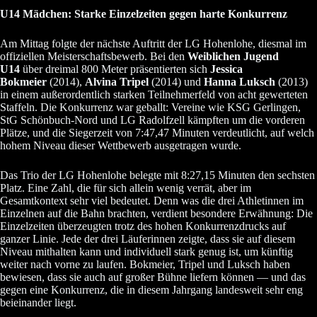
U14 Mädchen: Starke Einzelzeiten gegen harte Konkurrenz
Am Mittag folgte der nächste Auftritt der LG Hohenlohe, diesmal im
offiziellen Meisterschaftsbewerb. Bei den
Weiblichen Jugend
U14
über dreimal 800 Meter präsentierten sich
Jessica
Bokmeier
(2014),
Alvina Tripel
(2014) und
Hanna Luksch
(2013)
in einem außerordentlich starken Teilnehmerfeld von acht gewerteten
Staffeln. Die Konkurrenz war geballt: Vereine wie KSG Gerlingen,
StG Schönbuch-Nord und LG Radolfzell kämpften um die vorderen
Plätze, und die Siegerzeit von 7:47,47 Minuten verdeutlicht, auf welch
hohem Niveau dieser Wettbewerb ausgetragen wurde.
Das Trio der LG Hohenlohe belegte mit 8:27,15 Minuten den sechsten
Platz. Eine Zahl, die für sich allein wenig verrät, aber im
Gesamtkontext sehr viel bedeutet. Denn was die drei Athletinnen im
Einzelnen auf die Bahn brachten, verdient besondere Erwähnung: Die
Einzelzeiten überzeugten trotz des hohen Konkurrenzdrucks auf
ganzer Linie. Jede der drei Läuferinnen zeigte, dass sie auf diesem
Niveau mithalten kann und individuell stark genug ist, um künftig
weiter nach vorne zu laufen. Bokmeier, Tripel und Luksch haben
bewiesen, dass sie auch auf großer Bühne liefern können — und das
gegen eine Konkurrenz, die in diesem Jahrgang landesweit sehr eng
beieinander liegt.