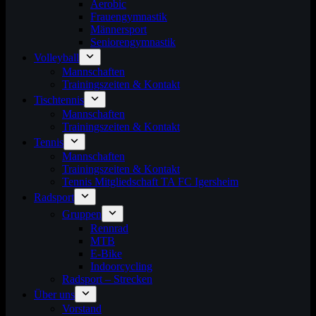
Aerobic
Frauengymnastik
Männersport
Seniorengymnastik
Volleyball
Mannschaften
Trainingszeiten & Kontakt
Tischtennis
Mannschaften
Trainingszeiten & Kontakt
Tennis
Mannschaften
Trainingszeiten & Kontakt
Tennis Mitgliedschaft TA FC Igersheim
Radsport
Gruppen
Rennrad
MTB
E-Bike
Indoorcycling
Radsport – Strecken
Über uns
Vorstand