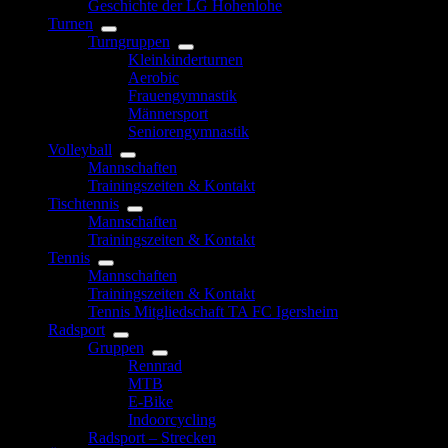
Geschichte der LG Hohenlohe
Turnen
Turngruppen
Kleinkinderturnen
Aerobic
Frauengymnastik
Männersport
Seniorengymnastik
Volleyball
Mannschaften
Trainingszeiten & Kontakt
Tischtennis
Mannschaften
Trainingszeiten & Kontakt
Tennis
Mannschaften
Trainingszeiten & Kontakt
Tennis Mitgliedschaft TA FC Igersheim
Radsport
Gruppen
Rennrad
MTB
E-Bike
Indoorcycling
Radsport – Strecken