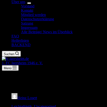
Über uns
Vorstand
Kontakt
Mitglied werden
Datenschutzerklärung
Satzung
Impressum
Alle Beiträge/ News im Überblick
FAQ
Helferlisten
BACKEND
Suchen
1. FC Igersheim 1946 e. V.
Menü
Alice Ghidelli für Süddeutsche
qualifiziert
Heinz Losert
8. Juni 2026
Leichtathletik
,
Uncategorized