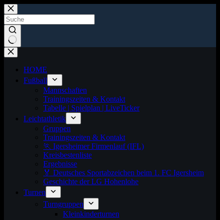
Zum
Inhalt
springen
Keine
Ergebnisse
HOME
Fußball
Mannschaften
Trainingszeiten & Kontakt
Tabelle | Spielplan | LiveTicker
Leichtathletik
Gruppen
Trainingszeiten & Kontakt
🏃 Igersheimer Firmenlauf (IFL)
Kreisbestenliste
Ergebnisse
🏅 Deutsches Sportabzeichen beim 1. FC Igersheim
Geschichte der LG Hohenlohe
Turnen
Turngruppen
Kleinkinderturnen